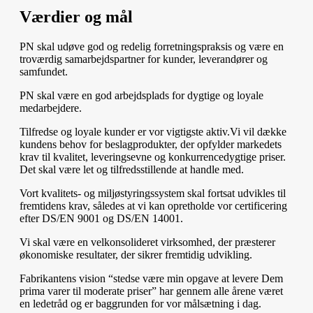
Værdier og mål
PN skal udøve god og redelig forretningspraksis og være en
troværdig samarbejdspartner for kunder, leverandører og
samfundet.
PN skal være en god arbejdsplads for dygtige og loyale
medarbejdere.
Tilfredse og loyale kunder er vor vigtigste aktiv.Vi vil dække
kundens behov for beslagprodukter, der opfylder markedets
krav til kvalitet, leveringsevne og konkurrencedygtige priser.
Det skal være let og tilfredsstillende at handle med.
Vort kvalitets- og miljøstyringssystem skal fortsat udvikles til
fremtidens krav, således at vi kan opretholde vor certificering
efter DS/EN 9001 og DS/EN 14001.
Vi skal være en velkonsolideret virksomhed, der præsterer
økonomiske resultater, der sikrer fremtidig udvikling.
Fabrikantens vision “stedse være min opgave at levere Dem
prima varer til moderate priser” har gennem alle årene været
en ledetråd og er baggrunden for vor målsætning i dag.