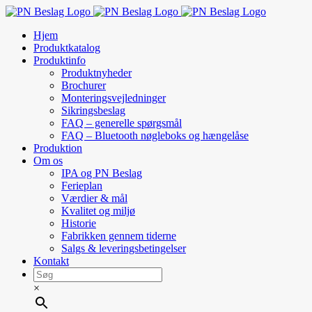
Skip
to
Hjem
content
Produktkatalog
Produktinfo
Produktnyheder
Brochurer
Monteringsvejledninger
Sikringsbeslag
FAQ – generelle spørgsmål
FAQ – Bluetooth nøgleboks og hængelåse
Produktion
Om os
IPA og PN Beslag
Ferieplan
Værdier & mål
Kvalitet og miljø
Historie
Fabrikken gennem tiderne
Salgs & leveringsbetingelser
Kontakt
×