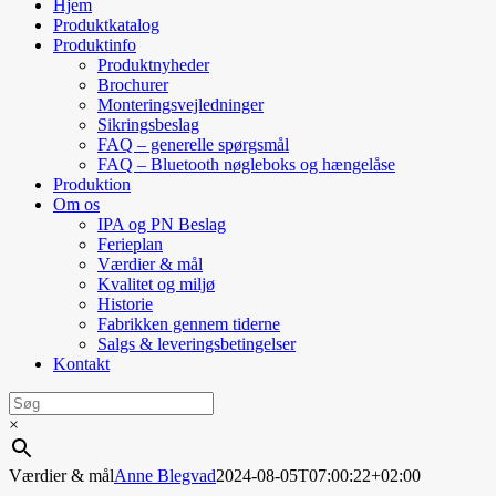
Hjem
Produktkatalog
Produktinfo
Produktnyheder
Brochurer
Monteringsvejledninger
Sikringsbeslag
FAQ – generelle spørgsmål
FAQ – Bluetooth nøgleboks og hængelåse
Produktion
Om os
IPA og PN Beslag
Ferieplan
Værdier & mål
Kvalitet og miljø
Historie
Fabrikken gennem tiderne
Salgs & leveringsbetingelser
Kontakt
×
Værdier & mål
Anne Blegvad
2024-08-05T07:00:22+02:00