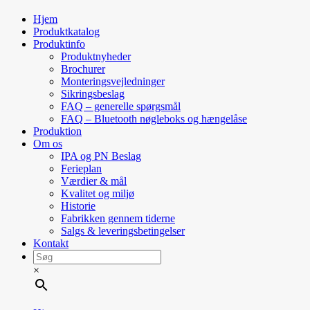
Hjem
Produktkatalog
Produktinfo
Produktnyheder
Brochurer
Monteringsvejledninger
Sikringsbeslag
FAQ – generelle spørgsmål
FAQ – Bluetooth nøgleboks og hængelåse
Produktion
Om os
IPA og PN Beslag
Ferieplan
Værdier & mål
Kvalitet og miljø
Historie
Fabrikken gennem tiderne
Salgs & leveringsbetingelser
Kontakt
×